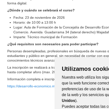
forma digital.
¿Dónde y cuándo se celebrará el curso?
Fecha: 23 de noviembre de 2026
Horario: de 10:00 a 13:00 h
Lugar: Aula de Formación de la Concejalía de Desarrollo Ec
Comercio. Avenida Guadarrama 34 (lateral derecho) Majada
Imparte: Técnico municipal de Formación
¿Qué requisitos son necesarios para poder participar?
Personas desempleadas, profesionales en búsqueda de nuevas o
estudiantes y público en general, sin necesidad de contar con exp
conocimientos técnicos avanzados.
La inscripción se realizará a través del siguiente formulario web q
Utilizamos cooki
hasta completar aforo (max. 20 personas).
Nuestra web utiliza los sig
Información completa e inscripciones:
que la web funcione correc
https://desarrollo-economico.majadahonda.org/iniciacion-al-uso-del
preferencias de uso de la 
de la web y los servicios 
Unidos
).
Puedes aceptar todas las 