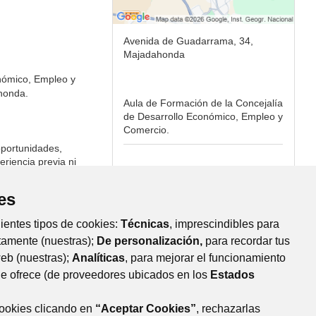
Avenida de Guadarrama, 34,
Majadahonda
onómico, Empleo y
honda.
Aula de Formación de la Concejalía
de Desarrollo Económico, Empleo y
Comercio.
portunidades,
eriencia previa ni
ue se habilitará
es
uientes tipos de cookies:
Técnicas
, imprescindibles para
tamente (nuestras);
De personalización,
para recordar tus
-certificado-digital
web (nuestras);
Analíticas
, para mejorar el funcionamiento
que ofrece (de proveedores ubicados en los
Estados
cookies clicando en
“Aceptar Cookies”
, rechazarlas