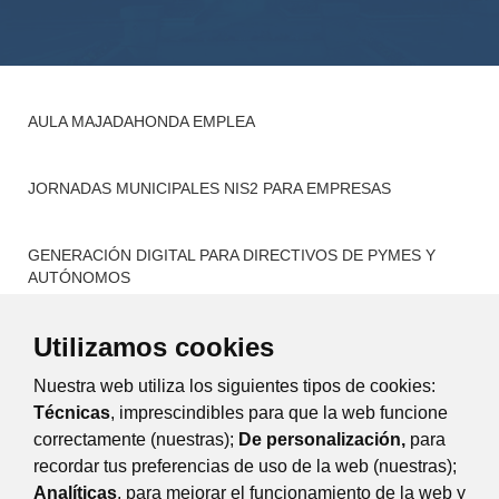
AULA MAJADAHONDA EMPLEA
JORNADAS MUNICIPALES NIS2 PARA EMPRESAS
GENERACIÓN DIGITAL PARA DIRECTIVOS DE PYMES Y
AUTÓNOMOS
Utilizamos cookies
AGENDA DE ACCIONES FORMATIVAS
Nuestra web utiliza los siguientes tipos de cookies:
CITA PREVIA FORMACIÓN Y ASESORAMIENTO
Técnicas
, imprescindibles para que la web funcione
correctamente (nuestras);
De personalización,
para
recordar tus preferencias de uso de la web (nuestras);
Eventos
Día
Semana
Mes
Año
Analíticas
, para mejorar el funcionamiento de la web y