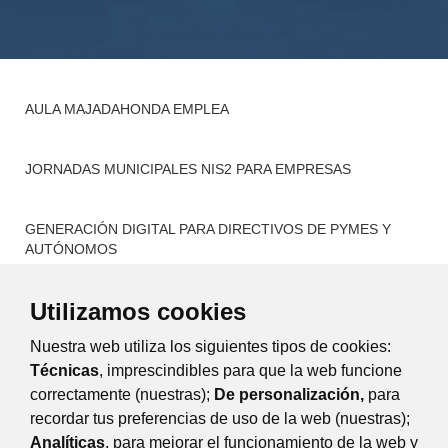
AULA MAJADAHONDA EMPLEA
JORNADAS MUNICIPALES NIS2 PARA EMPRESAS
GENERACIÓN DIGITAL PARA DIRECTIVOS DE PYMES Y
AUTÓNOMOS
Utilizamos cookies
AGENDA DE ACCIONES FORMATIVAS
Nuestra web utiliza los siguientes tipos de cookies:
CITA PREVIA FORMACIÓN Y ASESORAMIENTO
Técnicas
, imprescindibles para que la web funcione
correctamente (nuestras);
De personalización,
para
recordar tus preferencias de uso de la web (nuestras);
Eventos
Día
Semana
Mes
Año
Analíticas
, para mejorar el funcionamiento de la web y