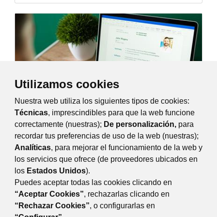
Utilizamos cookies
Nuestra web utiliza los siguientes tipos de cookies:
Técnicas
, imprescindibles para que la web funcione
correctamente (nuestras);
De personalización,
para
recordar tus preferencias de uso de la web (nuestras);
Formación: Cómo hacer un currículum digital
Analíticas
, para mejorar el funcionamiento de la web y
miércoles, 12 noviembre 2025
Todo el dia
los servicios que ofrece (de proveedores ubicados en
Diseña tu carta de presentación para el mercado...
los
Estados Unidos
).
Avenida de Guadarrama, 34, Majadahonda
Puedes aceptar todas las cookies clicando en
“Aceptar Cookies”
, rechazarlas clicando en
“Rechazar Cookies”
, o configurarlas en
DESARROLLO ECONÓMICO