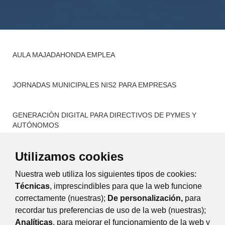
AULA MAJADAHONDA EMPLEA
JORNADAS MUNICIPALES NIS2 PARA EMPRESAS
GENERACIÓN DIGITAL PARA DIRECTIVOS DE PYMES Y
AUTÓNOMOS
Utilizamos cookies
AGENDA DE ACCIONES FORMATIVAS
Nuestra web utiliza los siguientes tipos de cookies:
CITA PREVIA FORMACIÓN Y ASESORAMIENTO
Técnicas
, imprescindibles para que la web funcione
correctamente (nuestras);
De personalización,
para
recordar tus preferencias de uso de la web (nuestras);
Eventos
Día
Semana
Mes
Año
Analíticas
, para mejorar el funcionamiento de la web y