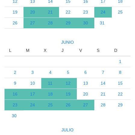
12
13
14
15
16
17
18
19
20
21
22
23
24
25
26
27
28
29
30
31
JUNIO
L
M
X
J
V
S
D
1
2
3
4
5
6
7
8
9
10
11
12
13
14
15
16
17
18
19
20
21
22
23
24
25
26
27
28
29
30
JULIO