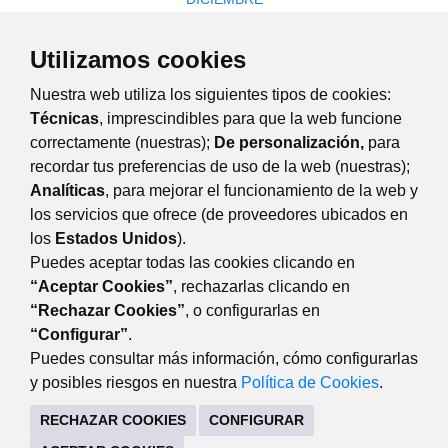
L
M
X
J
V
S
D
Utilizamos cookies
1
2
3
4
5
6
7
Nuestra web utiliza los siguientes tipos de cookies:
8
9
10
11
12
13
14
Técnicas
, imprescindibles para que la web funcione
15
16
17
18
19
20
21
correctamente (nuestras);
De personalización,
para
recordar tus preferencias de uso de la web (nuestras);
22
23
24
25
26
27
28
Analíticas
, para mejorar el funcionamiento de la web y
29
30
31
los servicios que ofrece (de proveedores ubicados en
los
Estados Unidos
).
Puedes aceptar todas las cookies clicando en
Formación
“Aceptar Cookies”
, rechazarlas clicando en
“Rechazar Cookies”
, o configurarlas en
DESARROLLO ECONÓMICO
“Configurar”
.
Avda. de Guadarrama, 34 (lateral del edificio). 28220
Puedes consultar más información, cómo configurarlas
Majadahonda Madrid
y posibles riesgos en nuestra
Política de Cookies
.
916341440
RECHAZAR COOKIES
CONFIGURAR
CONTACTO
MAPA WEB
AVISO LEGAL