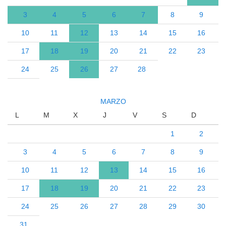
3
4
5
6
7
8
9
10
11
12
13
14
15
16
17
18
19
20
21
22
23
24
25
26
27
28
MARZO
L
M
X
J
V
S
D
1
2
3
4
5
6
7
8
9
10
11
12
13
14
15
16
17
18
19
20
21
22
23
24
25
26
27
28
29
30
31