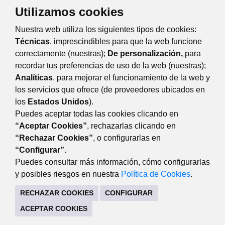
Utilizamos cookies
TRÁMITES Y SERVICIOS
Nuestra web utiliza los siguientes tipos de cookies:
CITA PREVIA SERVICIO DE CONSUMO
Técnicas
, imprescindibles para que la web funcione
correctamente (nuestras);
De personalización,
para
recordar tus preferencias de uso de la web (nuestras);
Eventos
Día
Semana
Mes
Año
Analíticas
, para mejorar el funcionamiento de la web y
los servicios que ofrece (de proveedores ubicados en
viernes
7
febrero
Anterior
Siguiente
los
Estados Unidos
).
Puedes aceptar todas las cookies clicando en
“Aceptar Cookies”
, rechazarlas clicando en
“Rechazar Cookies”
, o configurarlas en
DESARROLLO ECONÓMICO
“Configurar”
.
Avda. de Guadarrama, 34 (lateral del edificio). 28220
Puedes consultar más información, cómo configurarlas
Majadahonda Madrid
y posibles riesgos en nuestra
Política de Cookies
.
916341440
RECHAZAR COOKIES
CONFIGURAR
CONTACTO
MAPA WEB
AVISO LEGAL
ACEPTAR COOKIES
POLÍTICA DE COOKIES
POLÍTICA DE PRIVACIDAD
REGISTRO DE TRATAMIENTOS
ACCESIBILIDAD