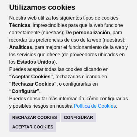
Utilizamos cookies
TRÁMITES Y SERVICIOS
Nuestra web utiliza los siguientes tipos de cookies:
CITA PREVIA SERVICIO DE CONSUMO
Técnicas
, imprescindibles para que la web funcione
correctamente (nuestras);
De personalización,
para
recordar tus preferencias de uso de la web (nuestras);
Eventos
Día
Semana
Mes
Año
Analíticas
, para mejorar el funcionamiento de la web y
los servicios que ofrece (de proveedores ubicados en
miércoles
26
febrero
Anterior
Siguiente
los
Estados Unidos
).
Puedes aceptar todas las cookies clicando en
“Aceptar Cookies”
, rechazarlas clicando en
“Rechazar Cookies”
, o configurarlas en
DESARROLLO ECONÓMICO
“Configurar”
.
Avda. de Guadarrama, 34 (lateral del edificio). 28220
Puedes consultar más información, cómo configurarlas
Majadahonda Madrid
y posibles riesgos en nuestra
Política de Cookies
.
916341440
RECHAZAR COOKIES
CONFIGURAR
CONTACTO
MAPA WEB
AVISO LEGAL
ACEPTAR COOKIES
POLÍTICA DE COOKIES
POLÍTICA DE PRIVACIDAD
REGISTRO DE TRATAMIENTOS
ACCESIBILIDAD