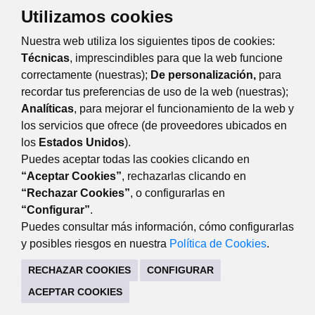
Utilizamos cookies
TRÁMITES Y SERVICIOS
Nuestra web utiliza los siguientes tipos de cookies:
CITA PREVIA SERVICIO DE CONSUMO
Técnicas
, imprescindibles para que la web funcione
correctamente (nuestras);
De personalización,
para
recordar tus preferencias de uso de la web (nuestras);
Eventos
Día
Semana
Mes
Año
Analíticas
, para mejorar el funcionamiento de la web y
los servicios que ofrece (de proveedores ubicados en
viernes
18
julio
Anterior
Siguiente
los
Estados Unidos
).
Puedes aceptar todas las cookies clicando en
“Aceptar Cookies”
, rechazarlas clicando en
“Rechazar Cookies”
, o configurarlas en
DESARROLLO ECONÓMICO
“Configurar”
.
Avda. de Guadarrama, 34 (lateral del edificio). 28220
Puedes consultar más información, cómo configurarlas
Majadahonda Madrid
y posibles riesgos en nuestra
Política de Cookies
.
916341440
RECHAZAR COOKIES
CONFIGURAR
CONTACTO
MAPA WEB
AVISO LEGAL
ACEPTAR COOKIES
POLÍTICA DE COOKIES
POLÍTICA DE PRIVACIDAD
REGISTRO DE TRATAMIENTOS
ACCESIBILIDAD