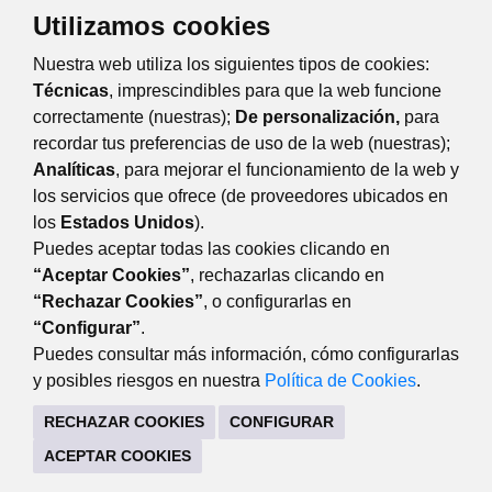
Utilizamos cookies
TRÁMITES Y SERVICIOS
Nuestra web utiliza los siguientes tipos de cookies:
CITA PREVIA SERVICIO DE CONSUMO
Técnicas
, imprescindibles para que la web funcione
correctamente (nuestras);
De personalización,
para
recordar tus preferencias de uso de la web (nuestras);
Eventos
Día
Semana
Mes
Año
Analíticas
, para mejorar el funcionamiento de la web y
los servicios que ofrece (de proveedores ubicados en
martes
19
agosto
Anterior
Siguiente
los
Estados Unidos
).
Puedes aceptar todas las cookies clicando en
“Aceptar Cookies”
, rechazarlas clicando en
“Rechazar Cookies”
, o configurarlas en
DESARROLLO ECONÓMICO
“Configurar”
.
Avda. de Guadarrama, 34 (lateral del edificio). 28220
Puedes consultar más información, cómo configurarlas
Majadahonda Madrid
y posibles riesgos en nuestra
Política de Cookies
.
916341440
RECHAZAR COOKIES
CONFIGURAR
CONTACTO
MAPA WEB
AVISO LEGAL
ACEPTAR COOKIES
POLÍTICA DE COOKIES
POLÍTICA DE PRIVACIDAD
REGISTRO DE TRATAMIENTOS
ACCESIBILIDAD