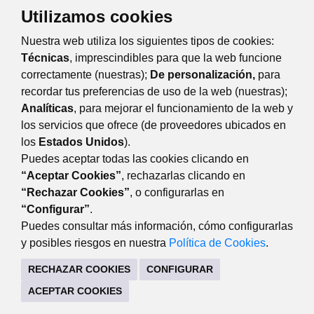
Utilizamos cookies
TRÁMITES Y SERVICIOS
Nuestra web utiliza los siguientes tipos de cookies:
CITA PREVIA SERVICIO DE CONSUMO
Técnicas
, imprescindibles para que la web funcione
correctamente (nuestras);
De personalización,
para
recordar tus preferencias de uso de la web (nuestras);
Eventos
Día
Semana
Mes
Año
Analíticas
, para mejorar el funcionamiento de la web y
los servicios que ofrece (de proveedores ubicados en
martes
26
agosto
Anterior
Siguiente
los
Estados Unidos
).
Puedes aceptar todas las cookies clicando en
“Aceptar Cookies”
, rechazarlas clicando en
“Rechazar Cookies”
, o configurarlas en
DESARROLLO ECONÓMICO
“Configurar”
.
Avda. de Guadarrama, 34 (lateral del edificio). 28220
Puedes consultar más información, cómo configurarlas
Majadahonda Madrid
y posibles riesgos en nuestra
Política de Cookies
.
916341440
RECHAZAR COOKIES
CONFIGURAR
CONTACTO
MAPA WEB
AVISO LEGAL
ACEPTAR COOKIES
POLÍTICA DE COOKIES
POLÍTICA DE PRIVACIDAD
REGISTRO DE TRATAMIENTOS
ACCESIBILIDAD