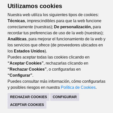
Utilizamos cookies
TRÁMITES Y SERVICIOS
Nuestra web utiliza los siguientes tipos de cookies:
CITA PREVIA SERVICIO DE CONSUMO
Técnicas
, imprescindibles para que la web funcione
correctamente (nuestras);
De personalización,
para
recordar tus preferencias de uso de la web (nuestras);
Eventos
Día
Semana
Mes
Año
Analíticas
, para mejorar el funcionamiento de la web y
los servicios que ofrece (de proveedores ubicados en
sábado
24
enero
Anterior
Siguiente
los
Estados Unidos
).
Puedes aceptar todas las cookies clicando en
“Aceptar Cookies”
, rechazarlas clicando en
“Rechazar Cookies”
, o configurarlas en
DESARROLLO ECONÓMICO
“Configurar”
.
Avda. de Guadarrama, 34 (lateral del edificio). 28220
Puedes consultar más información, cómo configurarlas
Majadahonda Madrid
y posibles riesgos en nuestra
Política de Cookies
.
916341440
RECHAZAR COOKIES
CONFIGURAR
CONTACTO
MAPA WEB
AVISO LEGAL
ACEPTAR COOKIES
POLÍTICA DE COOKIES
POLÍTICA DE PRIVACIDAD
REGISTRO DE TRATAMIENTOS
ACCESIBILIDAD