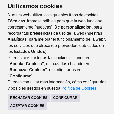
Utilizamos cookies
TRÁMITES Y SERVICIOS
Nuestra web utiliza los siguientes tipos de cookies:
CITA PREVIA SERVICIO DE CONSUMO
Técnicas
, imprescindibles para que la web funcione
correctamente (nuestras);
De personalización,
para
recordar tus preferencias de uso de la web (nuestras);
Eventos
Día
Semana
Mes
Año
Analíticas
, para mejorar el funcionamiento de la web y
los servicios que ofrece (de proveedores ubicados en
sábado
16
mayo
Anterior
Siguiente
los
Estados Unidos
).
Puedes aceptar todas las cookies clicando en
“Aceptar Cookies”
, rechazarlas clicando en
“Rechazar Cookies”
, o configurarlas en
DESARROLLO ECONÓMICO
“Configurar”
.
Avda. de Guadarrama, 34 (lateral del edificio). 28220
Puedes consultar más información, cómo configurarlas
Majadahonda Madrid
y posibles riesgos en nuestra
Política de Cookies
.
916341440
RECHAZAR COOKIES
CONFIGURAR
CONTACTO
MAPA WEB
AVISO LEGAL
ACEPTAR COOKIES
POLÍTICA DE COOKIES
POLÍTICA DE PRIVACIDAD
REGISTRO DE TRATAMIENTOS
ACCESIBILIDAD