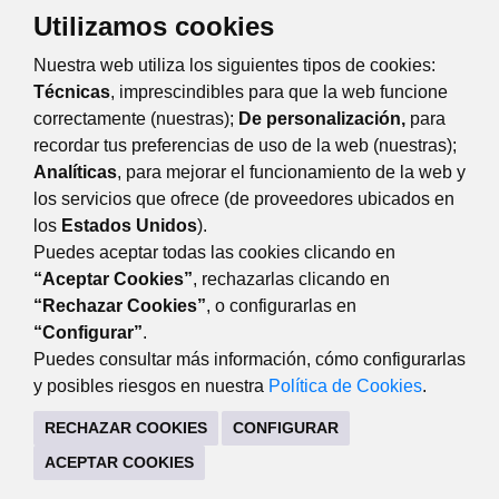
Utilizamos cookies
TRÁMITES Y SERVICIOS
Nuestra web utiliza los siguientes tipos de cookies:
CITA PREVIA SERVICIO DE CONSUMO
Técnicas
, imprescindibles para que la web funcione
correctamente (nuestras);
De personalización,
para
recordar tus preferencias de uso de la web (nuestras);
Eventos
Día
Semana
Mes
Año
Analíticas
, para mejorar el funcionamiento de la web y
los servicios que ofrece (de proveedores ubicados en
lunes
8
junio
Anterior
Siguiente
los
Estados Unidos
).
Puedes aceptar todas las cookies clicando en
“Aceptar Cookies”
, rechazarlas clicando en
“Rechazar Cookies”
, o configurarlas en
DESARROLLO ECONÓMICO
“Configurar”
.
Avda. de Guadarrama, 34 (lateral del edificio). 28220
Puedes consultar más información, cómo configurarlas
Majadahonda Madrid
y posibles riesgos en nuestra
Política de Cookies
.
916341440
RECHAZAR COOKIES
CONFIGURAR
CONTACTO
MAPA WEB
AVISO LEGAL
ACEPTAR COOKIES
POLÍTICA DE COOKIES
POLÍTICA DE PRIVACIDAD
REGISTRO DE TRATAMIENTOS
ACCESIBILIDAD