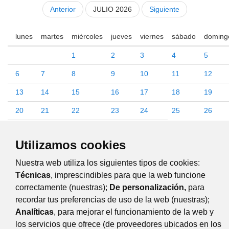
Anterior
JULIO 2026
Siguiente
lunes
martes
miércoles
jueves
viernes
sábado
doming
1
2
3
4
5
6
7
8
9
10
11
12
13
14
15
16
17
18
19
20
21
22
23
24
25
26
27
28
29
30
31
Utilizamos cookies
Comercio
Nuestra web utiliza los siguientes tipos de cookies:
Consumo
Emprendimiento
Técnicas
, imprescindibles para que la web funcione
Formación
correctamente (nuestras);
De personalización,
para
Desarrollo Económico, Emprendimiento y Empleabilidad
recordar tus preferencias de uso de la web (nuestras);
Comercio
Analíticas
, para mejorar el funcionamiento de la web y
los servicios que ofrece (de proveedores ubicados en los