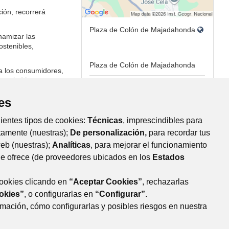
ión, recorrerá
Plaza de Colón de Majadahonda
namizar las
stenibles,
Plaza de Colón de Majadahonda
 a los consumidores,
rantía M
rofesionales y
ntivo de calidad. Un
es
 este sello.
uientes tipos de cookies:
Técnicas
, imprescindibles para
tamente (nuestras);
De personalización,
para recordar tus
web (nuestras);
Analíticas
, para mejorar el funcionamiento
que ofrece (de proveedores ubicados en los
Estados
cookies clicando en
“Aceptar Cookies”
, rechazarlas
okies”
, o configurarlas en
“Configurar”
.
TACTO
MAPA WEB
AVISO LEGAL
POLÍTICA DE COOKIES
mación, cómo configurarlas y posibles riesgos en nuestra
RIVACIDAD
REGISTRO DE TRATAMIENTOS
ACCESIBILIDAD