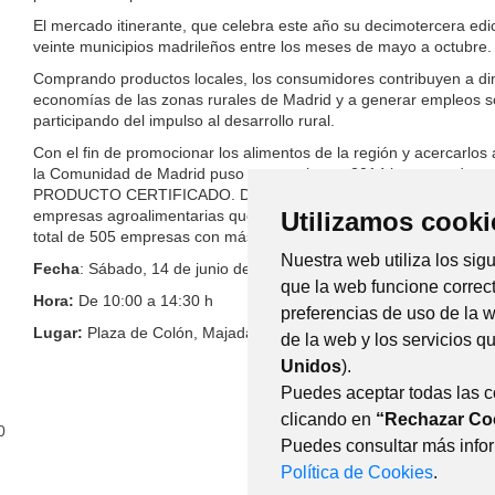
El mercado itinerante, que celebra este año su decimotercera edic
veinte municipios madrileños entre los meses de mayo a octubre.
Comprando productos locales, los consumidores contribuyen a di
economías de las zonas rurales de Madrid y a generar empleos so
participando del impulso al desarrollo rural.
Con el fin de promocionar los alimentos de la región y acercarlos
la Comunidad de Madrid puso en marcha en 2014 la marca de ga
PRODUCTO CERTIFICADO. Desde su creación, son muchos los p
empresas agroalimentarias que han querido adherirse a este disti
Utilizamos cooki
total de 505 empresas con más de 4.100 productos cuentan ya con
Nuestra web utiliza los sig
Fecha
: Sábado, 14 de junio de 2025
que la web funcione correc
Hora:
De 10:00 a 14:30 h
preferencias de uso de la 
Lugar:
Plaza de Colón, Majadahonda
de la web y los servicios 
Unidos
).
Puedes aceptar todas las 
clicando en
“Rechazar Co
0
CON
Puedes consultar más infor
POLÍTICA DE P
Política de Cookies
.