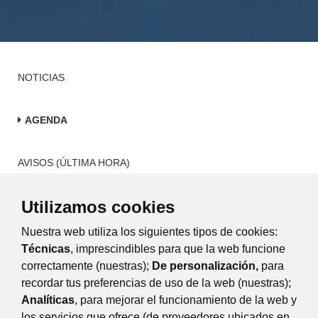
NOTICIAS
AGENDA
AVISOS (ÚLTIMA HORA)
Utilizamos cookies
BOLETÍN INFORMATIVO
Nuestra web utiliza los siguientes tipos de cookies:
MEMORIA 2019-2023
Técnicas
, imprescindibles para que la web funcione
correctamente (nuestras);
De personalización,
para
recordar tus preferencias de uso de la web (nuestras);
Eventos
Día
Semana
Mes
Año
Analíticas
, para mejorar el funcionamiento de la web y
los servicios que ofrece (de proveedores ubicados en