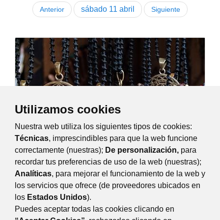
sábado
11
abril
Anterior
Siguiente
Utilizamos cookies
Nuestra web utiliza los siguientes tipos de cookies:
Técnicas
, imprescindibles para que la web funcione
correctamente (nuestras);
De personalización,
para
recordar tus preferencias de uso de la web (nuestras);
Mercado de Artesanía
Analíticas
, para mejorar el funcionamiento de la web y
sábado, 11 abril 2026
11:00
-
15:00
los servicios que ofrece (de proveedores ubicados en
Como todos los segundos sábados de mes, la...
los
Estados Unidos
).
Plaza Mayor, 3, Majadahonda
Puedes aceptar todas las cookies clicando en