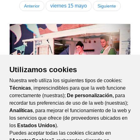
viernes
15
mayo
Anterior
Siguiente
Utilizamos cookies
Nuestra web utiliza los siguientes tipos de cookies:
Técnicas
, imprescindibles para que la web funcione
correctamente (nuestras);
De personalización,
para
recordar tus preferencias de uso de la web (nuestras);
Majadahonda Foodie
Analíticas
, para mejorar el funcionamiento de la web y
jueves, 14 mayo 2026
Todo el dia
los servicios que ofrece (de proveedores ubicados en
El evento se celebrará del 14 al 17 de mayo en...
los
Estados Unidos
).
Parque Colón Majadahonda
Puedes aceptar todas las cookies clicando en