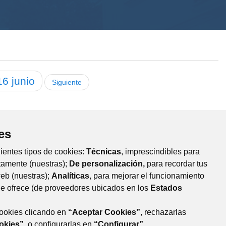
16
junio
Siguiente
es
uientes tipos de cookies:
Técnicas
, imprescindibles para
tamente (nuestras);
De personalización,
para recordar tus
web (nuestras);
Analíticas
, para mejorar el funcionamiento
que ofrece (de proveedores ubicados en los
Estados
cookies clicando en
“Aceptar Cookies”
, rechazarlas
okies”
, o configurarlas en
“Configurar”
.