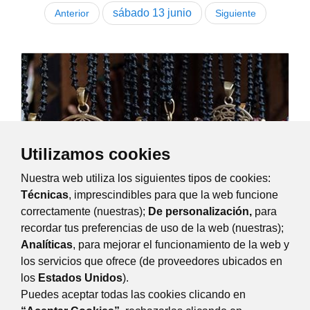
sábado
13
junio
Anterior
Siguiente
Utilizamos cookies
Nuestra web utiliza los siguientes tipos de cookies:
Técnicas
, imprescindibles para que la web funcione
correctamente (nuestras);
De personalización,
para
recordar tus preferencias de uso de la web (nuestras);
Mercado de Artesanía
Analíticas
, para mejorar el funcionamiento de la web y
sábado, 13 junio 2026
11:00
-
15:00
los servicios que ofrece (de proveedores ubicados en
Como todos los segundos sábados de mes, la...
los
Estados Unidos
).
Plaza Mayor, 3, Majadahonda
Puedes aceptar todas las cookies clicando en