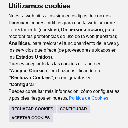
Gestiona tareas en un mundo digital cada vez más conectado.
Utilizamos cookies
Curso gratuito.
Nuestra web utiliza los siguientes tipos de cookies:
06·05·2025
Busca empleo utilizando internet
Técnicas
, imprescindibles para que la web funcione
Potencia tu búsqueda de empleo en línea y saca todo el partido a
correctamente (nuestras);
De personalización,
para
internet. Curso gratuito.
recordar tus preferencias de uso de la web (nuestras);
Página 1 de 3
Analíticas
, para mejorar el funcionamiento de la web y
los servicios que ofrece (de proveedores ubicados en
Anterior
los
Estados Unidos
).
Siguiente
Puedes aceptar todas las cookies clicando en
“Aceptar Cookies”
, rechazarlas clicando en
“Rechazar Cookies”
, o configurarlas en
DESARROLLO ECONÓMICO
“Configurar”
.
Avda. de Guadarrama, 34 (lateral del edificio). 28220
Puedes consultar más información, cómo configurarlas
Majadahonda Madrid
y posibles riesgos en nuestra
Política de Cookies
.
916341440
RECHAZAR COOKIES
CONFIGURAR
CONTACTO
MAPA WEB
AVISO LEGAL
ACEPTAR COOKIES
POLÍTICA DE COOKIES
POLÍTICA DE PRIVACIDAD
REGISTRO DE TRATAMIENTOS
ACCESIBILIDAD