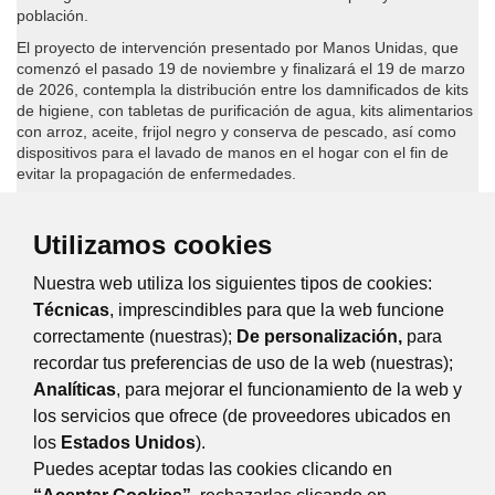
población.
El proyecto de intervención presentado por Manos Unidas, que
comenzó el pasado 19 de noviembre y finalizará el 19 de marzo
de 2026, contempla la distribución entre los damnificados de kits
de higiene, con tabletas de purificación de agua, kits alimentarios
con arroz, aceite, frijol negro y conserva de pescado, así como
dispositivos para el lavado de manos en el hogar con el fin de
evitar la propagación de enfermedades.
El huracán Melissa, con vientos e inundaciones históricas en el
Caribe, fue especialmente catastrófico en Jamaica y Haití, donde
Utilizamos cookies
causó muertes, graves pérdidas agrícolas, daños en
infraestructuras comunitarias y una contaminación generalizada
Nuestra web utiliza los siguientes tipos de cookies:
de las fuentes de agua.
Técnicas
, imprescindibles para que la web funcione
La concejala de Relaciones Institucionales e Inclusión Social,
correctamente (nuestras);
De personalización,
para
Rocío Manzaneque ha destacado “el gran trabajo que está
recordar tus preferencias de uso de la web (nuestras);
realizando Manos Unidas en un país en estado de emergencia,
sin recursos, con una población sumida en la miseria y el caos
Analíticas
, para mejorar el funcionamiento de la web y
político desde hace años. En este contexto, cualquier ayuda es
los servicios que ofrece (de proveedores ubicados en
necesaria y urgente, y Majadahonda ha querido hacer su
los
Estados Unidos
).
aportacion”.
Puedes aceptar todas las cookies clicando en