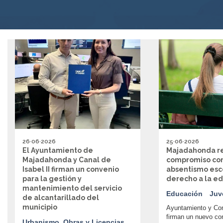
26·06·2026
25·06·2026
El Ayuntamiento de
Majadahonda re
Majadahonda y Canal de
compromiso con
Isabel II firman un convenio
absentismo esco
para la gestión y
derecho a la 
mantenimiento del servicio
Educación
Juv
de alcantarillado del
municipio
Ayuntamiento y Co
firman un nuevo co
Urbanismo, Obras y Licencias