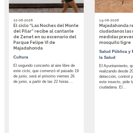
22·06·2026
19·06·2026
El ciclo “Las Noches del Monte
Majadahonda re
del Pilar” recibe al cantante
ciudadanos las 
de Zenet en su escenario del
medidas prevent
Parque Felipe VI de
mosquito tigre
Majadahonda
Salud Pública y
Cultura
la Salud
El segundo concierto al aire libre de
El Ayuntamiento, q
este ciclo, que comenzó el pasado 19
realizando desde 
de junio, será el próximo viernes 26
detección, control 
de junio, a partir de las 22 horas....
este insecto, pide l
ciudadana. El...