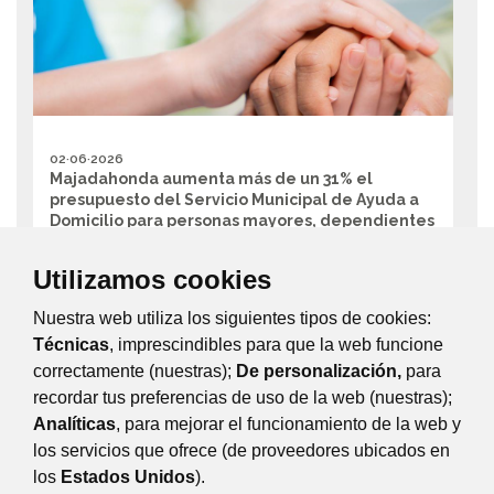
02·06·2026
Majadahonda aumenta más de un 31% el
presupuesto del Servicio Municipal de Ayuda a
Domicilio para personas mayores, dependientes
y familias
Utilizamos cookies
Bienestar Social y Familia
El nuevo contrato incrementa hasta casi un millón de euros
Nuestra web utiliza los siguientes tipos de cookies:
los recursos económicos destinados hasta ahora a este
Técnicas
, imprescindibles para que la web funcione
servicio municipal. Además, se...
correctamente (nuestras);
De personalización,
para
recordar tus preferencias de uso de la web (nuestras);
Página 6 de 222
Analíticas
, para mejorar el funcionamiento de la web y
los servicios que ofrece (de proveedores ubicados en
Anterior
los
Estados Unidos
).