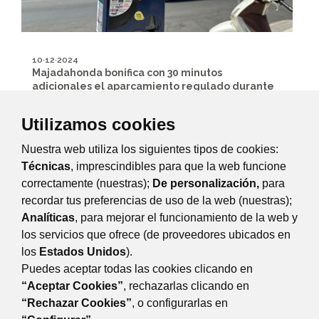
10·12·2024
Majadahonda bonifica con 30 minutos
adicionales el aparcamiento regulado durante
las Navidades
Utilizamos cookies
Dinamización Comercial
Movilidad y Transporte
El periodo de aplicación es del 10 de diciembre del 2024 al
Nuestra web utiliza los siguientes tipos de cookies:
11 de enero del 2025. El Ayuntamiento de Majadahonda
Técnicas
, imprescindibles para que la web funcione
bonificará de manera automática...
correctamente (nuestras);
De personalización,
para
recordar tus preferencias de uso de la web (nuestras);
Página 10 de 30
Analíticas
, para mejorar el funcionamiento de la web y
los servicios que ofrece (de proveedores ubicados en
Anterior
los
Estados Unidos
).
Siguiente
Puedes aceptar todas las cookies clicando en
“Aceptar Cookies”
, rechazarlas clicando en
“Rechazar Cookies”
, o configurarlas en
DESARROLLO ECONÓMICO