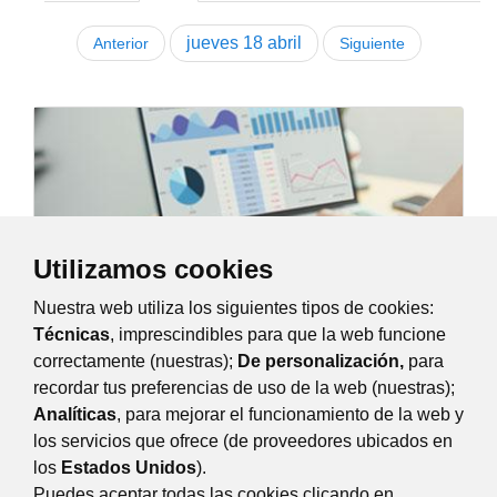
jueves
18
abril
Anterior
Siguiente
Utilizamos cookies
Nuestra web utiliza los siguientes tipos de cookies:
Técnicas
, imprescindibles para que la web funcione
correctamente (nuestras);
De personalización,
para
recordar tus preferencias de uso de la web (nuestras);
Iniciación a hojas de cálculo
Analíticas
, para mejorar el funcionamiento de la web y
lunes, 15 abril 2024
10:00
los servicios que ofrece (de proveedores ubicados en
Curso gratuito dirigido a mujeres de la...
los
Estados Unidos
).
Avda. Guadarrama, 34, Majadahonda
Puedes aceptar todas las cookies clicando en