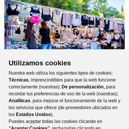
Utilizamos cookies
Nuestra web utiliza los siguientes tipos de cookies:
Técnicas
, imprescindibles para que la web funcione
Ver el mapa completo del Mercadillo de Majadahonda
correctamente (nuestras);
De personalización,
para
los MARTES
recordar tus preferencias de uso de la web (nuestras);
Analíticas
, para mejorar el funcionamiento de la web y
los servicios que ofrece (de proveedores ubicados en
Ver el mapa completo del Mercadillo de Majadahonda
los
Estados Unidos
).
los SÁBADOS
Puedes aceptar todas las cookies clicando en
“Aceptar Cookies”
, rechazarlas clicando en