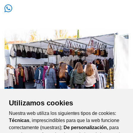
Utilizamos cookies
Nuestra web utiliza los siguientes tipos de cookies:
Técnicas
, imprescindibles para que la web funcione
Ver el mapa completo del Mercadillo de Majadahonda
correctamente (nuestras);
De personalización,
para
los MARTES